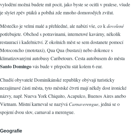
vylodění možná budete mít pocit, jako byste se ocitli v pralese, všude
je slyšet zpěv ptáků a pobíhá zde mnoho domorodých zvířat.
Městečko je velmi malé a přehledné, ale nabízí vše, co k
dovolené
potřebujete. Obchod s potravinami, internetové kavárny, několik
restaurací i kadeřnictví. Z okolních měst se sem dostanete pomocí
Motoconcho (mototaxi), Qua Qua (bustaxi) nebo dokonce s
klimatizovanými autobusy Caribetours. Cesta autobusem do města
Santo Domingo
vás bude v přepočtu stát kolem 6 eur.
Chudší obyvatelé Dominikánské republiky obývají turisticky
nezajímavé části města, tyto městské čtvrti mají někdy dost ironické
názvy, např. Nueva York Chiquito, Acapulco, Buenos Aires anebo
Vietnam. Místní karneval se nazývá
Carnaverengue
, jedná se o
spojení dvou slov, carnaval a merengue.
Geografie