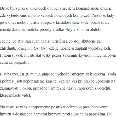
Dříve byla pláž o víkendech oblíbeným cílem Dominikánců, dnes je
zde vybudováno mnoho velkých
hotelových
komplexů. Přesto se tady
ještě dnes mohou turisté koupat v křišťálově čisté vodě, pozor si ale
musíte dávat na mořské proudy a velké vlny v zimním období.
Jediné, co Rio San Juan nabízí turistům a co stojí skutečně za
zhlédnutí, je
laguna Gri-Gri
, kde je možné si zaplatit vyjížďku lodí.
Přitom si však musíte dát velký pozor a nesmíte kývnout hned na první
cenu za projížďku.
Plavba trvá asi 20 minut, pluje se východní směrem až k jeskyni. Voda
i pobřeží jsou nepopsatelně krásné, kapitán vás při plavbě upozorní na
zajímavosti v okolí, případně vám řekne názvy mořských živočichů,
které můžete vidět.
Na cestu se však nezapomeňte postříkat ochranou proti bodavému
hmyzu a dostatečně namazat krémem proti slunečním paprskům. Po