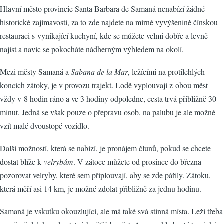
Hlavní město provincie Santa Barbara de Samaná nenabízí žádné
historické zajímavosti, za to zde najdete na mírné vyvýšenině čínskou
restauraci s vynikající kuchyní, kde se můžete velmi dobře a levně
najíst a navíc se pokocháte nádherným výhledem na okolí.
Mezi městy Samaná a
Sabana de la Mar
, ležícími na protilehlých
koncích zátoky, je v provozu trajekt. Lodě vyplouvají z obou měst
vždy v 8 hodin ráno a ve 3 hodiny odpoledne, cesta trvá přibližně 30
minut. Jedná se však pouze o přepravu osob, na palubu je ale možné
vzít malé dvoustopé vozidlo.
Další možností, která se nabízí, je pronájem člunů, pokud se chcete
dostat blíže k
velrybám
. V zátoce můžete od prosince do března
pozorovat velryby, které sem připlouvají, aby se zde pářily. Zátoku,
která měří asi 14 km, je možné zdolat přibližně za jednu hodinu.
Samaná je vskutku okouzlující, ale má také svá stinná místa. Leží třeba