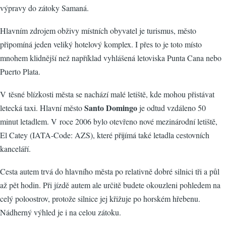
výpravy do zátoky Samaná.
Hlavním zdrojem obživy místních obyvatel je turismus, město
připomíná jeden veliký hotelový komplex. I přes to je toto místo
mnohem klidnější než například vyhlášená letoviska Punta Cana nebo
Puerto Plata.
V těsné blízkosti města se nachází malé letiště, kde mohou přistávat
Santo Domingo
letecká taxi. Hlavní město
je odtud vzdáleno 50
minut letadlem. V roce 2006 bylo otevřeno nové mezinárodní letiště,
El Catey (IATA-Code: AZS), které přijímá také letadla cestovních
kanceláří.
Cesta autem trvá do hlavního města po relativně dobré silnici tři a půl
až pět hodin. Při jízdě autem ale určitě budete okouzleni pohledem na
celý poloostrov, protože silnice jej křižuje po horském hřebenu.
Nádherný výhled je i na celou zátoku.