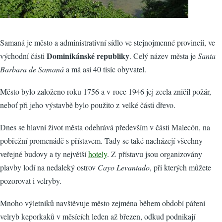
Samaná je město a administrativní sídlo ve stejnojmenné provincii, ve
Dominikánské republiky
východní části
. Celý název města je
Santa
Barbara de Samaná
a má asi 40 tisíc obyvatel.
Město bylo založeno roku 1756 a v roce 1946 jej zcela zničil požár,
neboť při jeho výstavbě bylo použito z velké části dřevo.
Dnes se hlavní život města odehrává především v části Malecón, na
pobřežní promenádě s přístavem. Tady se také nacházejí všechny
veřejné budovy a ty největší
hotely
. Z přístavu jsou organizovány
plavby lodí na nedaleký ostrov
Cayo Levantado
, při kterých můžete
pozorovat i velryby.
Mnoho výletníků navštěvuje město zejména během období páření
velryb keporkaků v měsících leden až březen, odkud podnikají