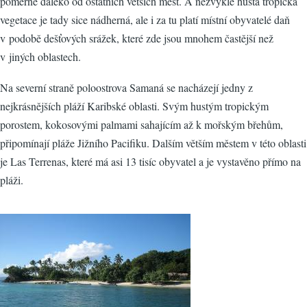
poměrně daleko od ostatních větších měst. A nezvykle hustá tropická
vegetace je tady sice nádherná, ale i za tu platí místní obyvatelé daň
v podobě dešťových srážek, které zde jsou mnohem častější než
v jiných oblastech.
Na severní straně poloostrova Samaná se nacházejí jedny z
nejkrásnějších pláží Karibské oblasti. Svým hustým tropickým
porostem, kokosovými palmami sahajícím až k mořským břehům,
připomínají pláže Jižního Pacifiku. Dalším větším městem v této oblasti
je Las Terrenas, které má asi 13 tisíc obyvatel a je vystavěno přímo na
pláži.